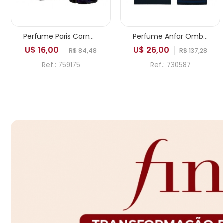
Perfume Paris Corner Pendora Saviour Elixir EDP Masculino 100ml
Perfume Anfar Ombre Bleu Extrait de Parfum Masculino 50ml
U$ 16,00
U$ 26,00
R$ 84,48
R$ 137,28
Ref.: 759175
Ref.: 730587