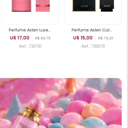
Perfume Asten Luxe Vision Chant on you EDP Feminino 100ml
Perfume Asten Cute Lady EDP Feminino 100ml
U$ 17,00
U$ 15,00
R$ 89,76
R$ 79,20
Ref.: 730761
Ref.: 730679