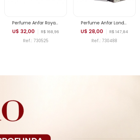
Perfume Anfar Royal Imperial Extrait de Parfum Masculino 100ml
Perfume Anfar London Aesthetic Edition Intense Sport Extrait de Parfum Masculino 100ml
U$ 32,00
U$ 28,00
R$ 168,96
R$ 147,84
Ref.: 730525
Ref.: 730488