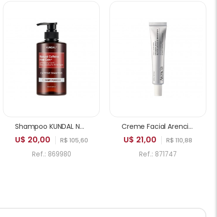
Shampoo KUNDAL Natural Caffeine PH Balancing Care & Deep Cleansing for All Hair Types Baby Powder 500ml
Creme Facial Arencia Eraser Shot Glycolic Acid Booster 30ml
U$ 20,00
U$ 21,00
R$ 105,60
R$ 110,88
Ref.: 869980
Ref.: 871747