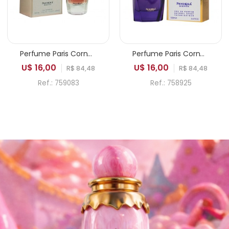
Perfume Paris Corner Pendora Life is Beautiful EDP Feminino 100ml
Perfume Paris Corner Pendora Adine EDP Feminino 100ml
U$ 16,00
U$ 16,00
R$ 84,48
R$ 84,48
Ref.: 759083
Ref.: 758925