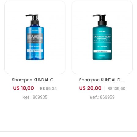
Shampoo KUNDAL Cool & Clear Scalp Refreshing Pure Natural Balancing Cool Aqua Mint 500ml
Shampoo KUNDAL Dandruff Relief Pro Deep Cleansing for Dry Scalp Apple Green Tea 500ml
U$ 18,00
U$ 20,00
R$ 95,04
R$ 105,60
Ref.: 869935
Ref.: 869959