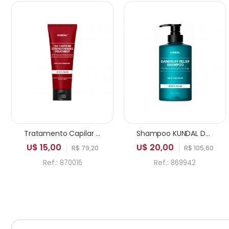
Tratamento Capilar KUNDAL 10X Caffeine Strengthening White Musk 200ml
Shampoo KUNDAL Dandruff Relief Pro Deep Cleansing for Dry Scalp White Musk 500ml
U$ 15,00
U$ 20,00
R$ 79,20
R$ 105,60
Ref.: 870016
Ref.: 869942