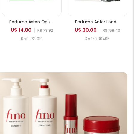
Perfume Asten Opus Valley EDP Masculino 100ml
Perfume Anfar London Aesthetic Edition Date Nights Extrait de Parfum Masculino 100ml
U$ 14,00
U$ 30,00
R$ 73,92
R$ 158,40
Ref.: 731010
Ref.: 730495