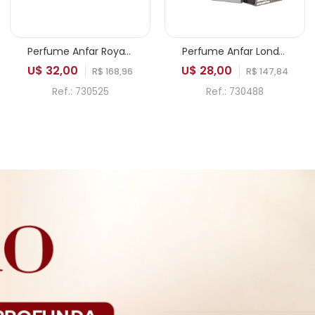
Perfume Anfar Royal Imperial Extrait de Parfum Masculino 100ml
Perfume Anfar London Aesthetic Edition Intense Sport Extrait de Parfum Masculino 100ml
U$ 32,00
U$ 28,00
R$ 168,96
R$ 147,84
Ref.: 730525
Ref.: 730488