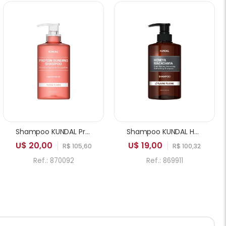
Shampoo KUNDAL Protein Bonding Ylang Ylang 500ml
Shampoo KUNDAL Honey & Macadamia Pure Natural Balancing Refreshing Ylang Ylang 500ml
U$ 20,00
U$ 19,00
R$ 105,60
R$ 100,32
Ref.: 870092
Ref.: 869911