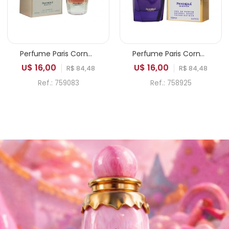
Perfume Paris Corner Pendora Life is Beautiful EDP Feminino 100ml
Perfume Paris Corner Pendora Adine EDP Feminino 100ml
U$ 16,00
U$ 16,00
R$ 84,48
R$ 84,48
Ref.: 759083
Ref.: 758925