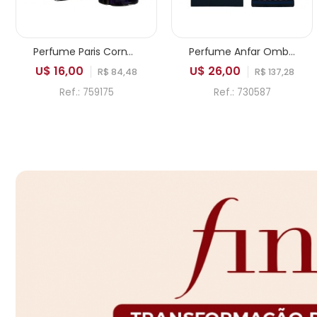
Perfume Paris Corner Pendora Saviour Elixir EDP Masculino 100ml
Perfume Anfar Ombre Bleu Extrait de Parfum Masculino 50ml
U$ 16,00
U$ 26,00
R$ 84,48
R$ 137,28
Ref.: 759175
Ref.: 730587