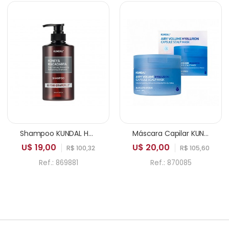
Shampoo KUNDAL Honey & Macadamia Pure Natural Balancing Refreshing Pink Grapefruit 500ml
Máscara Capilar KUNDAL Airy Volume Hyaluron Capsule Scalp Mask Blossom Breeze 180g
U$ 19,00
U$ 20,00
R$ 100,32
R$ 105,60
Ref.: 869881
Ref.: 870085