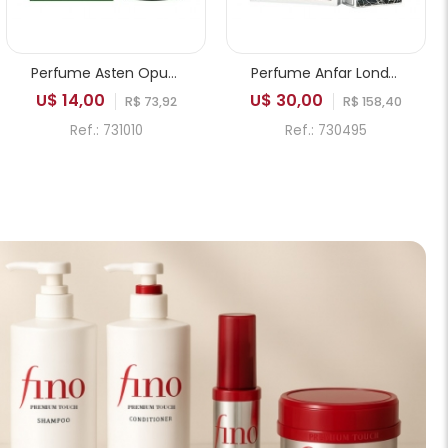
Perfume Asten Opus Valley EDP Masculino 100ml
Perfume Anfar London Aesthetic Edition Date Nights Extrait de Parfum Masculino 100ml
U$ 14,00
U$ 30,00
R$ 73,92
R$ 158,40
Ref.: 731010
Ref.: 730495