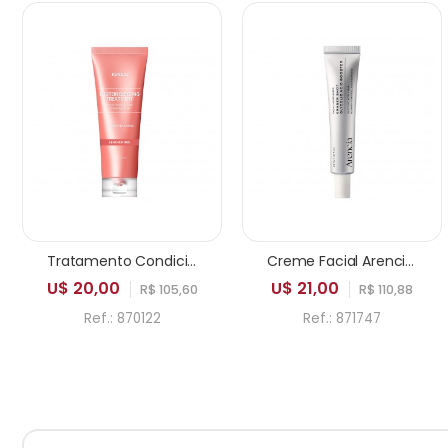
Tratamento Condicionador KUNDAL Protein Bonding Care Leather Iris 250ml
Creme Facial Arencia Eraser Shot Glycolic Acid Booster 30ml
U$ 20,00
U$ 21,00
R$ 105,60
R$ 110,88
Ref.: 870122
Ref.: 871747