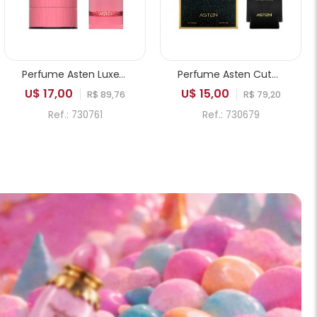
Perfume Asten Luxe Vision Chant on you EDP Feminino 100ml
Perfume Asten Cute Lady EDP Feminino 100ml
U$ 17,00
U$ 15,00
R$ 89,76
R$ 79,20
Ref.: 730761
Ref.: 730679