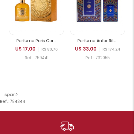
Perfume Paris Corner Emir Mango Punch EDP Unissex 100ml
Perfume Anfar Rituals of Anfar Chef-D'oeuvre Extrait de Parfum Unissex 80ml
U$ 17,00
U$ 33,00
R$ 89,76
R$ 174,24
Ref.: 759441
Ref.: 732055
span>
Ref.: 784344