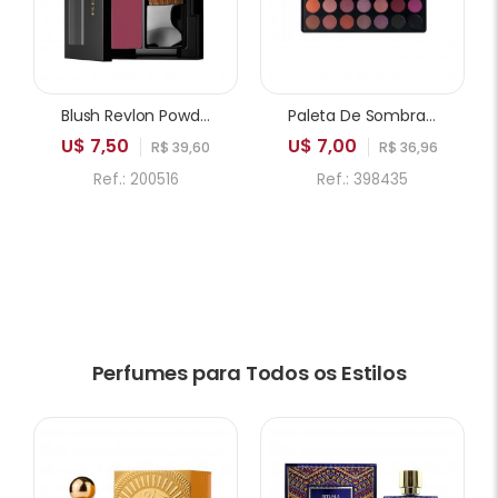
Blush Revlon Powder 005 Playfull
Paleta De Sombras ICANDY Sweetie Cake 35A 35 Cores
U$ 7,50
U$ 7,00
R$ 39,60
R$ 36,96
Ref.: 200516
Ref.: 398435
Perfumes para Todos os Estilos