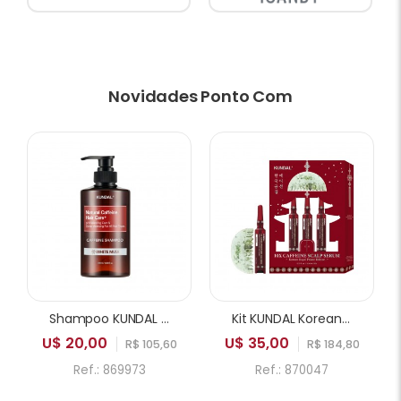
Novidades Ponto Com
Shampoo KUNDAL Natural Caffeine PH Balancing Care & Deep Cleansing White Musk 500ml
Kit KUNDAL Korean Royal Palace Edition 10X Caffeine Scalp Serum 10ml x3 + Gua Sha Comb
U$ 20,00
U$ 35,00
R$ 105,60
R$ 184,80
Ref.: 869973
Ref.: 870047