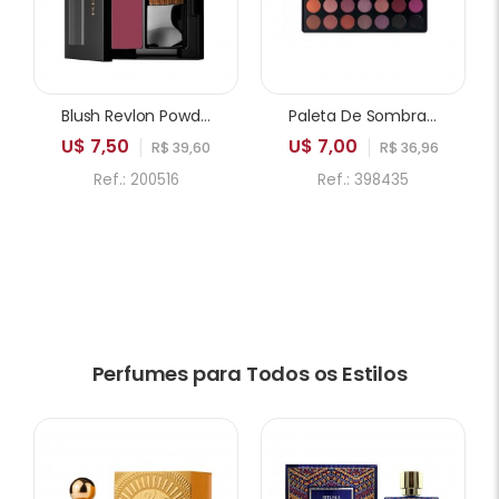
Blush Revlon Powder 005 Playfull
Paleta De Sombras ICANDY Sweetie Cake 35A 35 Cores
U$ 7,50
U$ 7,00
R$ 39,60
R$ 36,96
Ref.: 200516
Ref.: 398435
Perfumes para Todos os Estilos