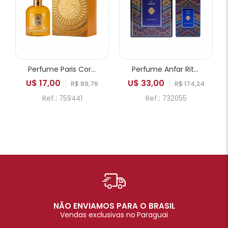
Perfume Paris Corner Emir Mango Punch EDP Unissex 100ml
Perfume Anfar Rituals of Anfar Chef-D'oeuvre Extrait de Parfum Unissex 80ml
U$ 17,00
U$ 33,00
R$ 89,76
R$ 174,24
Ref.: 759441
Ref.: 732055
NÃO ENVIAMOS PARA O BRASIL
Vendas exclusivas no Paraguai