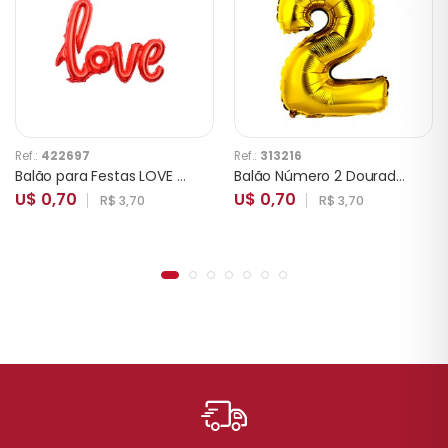
Ref.:
422697
Ref.:
313216
Balão para Festas LOVE YSBLN21 Vermelho Pequeno
Balão Número 2 Dourado 16 Polegadas
U$ 0,70
U$ 0,70
R$ 3,70
R$ 3,70