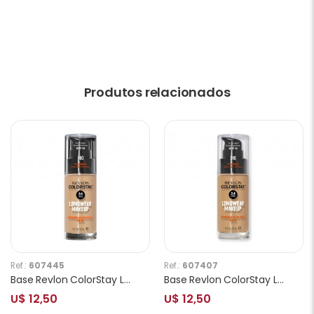
Produtos relacionados
Ref.:
607445
Ref.:
607407
Base Revlon ColorStay Longwear Makeup Combination/Oily Skin 180 Sand Beige
Base Revlon ColorStay Longwear Makeup Combination/Oily Skin 310 Warm Golden
U$ 12,50
U$ 12,50