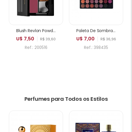
Blush Revlon Powder 005 Playfull
Paleta De Sombras ICANDY Sweetie Cake 35A 35 Cores
U$ 7,50
U$ 7,00
R$ 39,60
R$ 36,96
Ref.: 200516
Ref.: 398435
Perfumes para Todos os Estilos