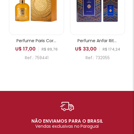
Perfume Paris Corner Emir Mango Punch EDP Unissex 100ml
Perfume Anfar Rituals of Anfar Chef-D'oeuvre Extrait de Parfum Unissex 80ml
U$ 17,00
U$ 33,00
R$ 89,76
R$ 174,24
Ref.: 759441
Ref.: 732055
NÃO ENVIAMOS PARA O BRASIL
Vendas exclusivas no Paraguai