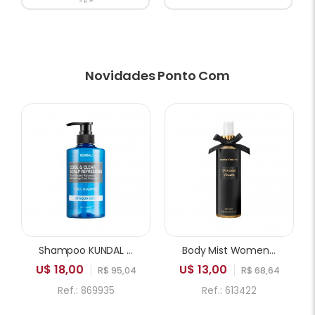
Novidades Ponto Com
Shampoo KUNDAL Cool & Clear Scalp Refreshing Pure Natural Balancing Cool Aqua Mint 500ml
Body Mist Women Secret Passionate Treasure 250ml
U$ 18,00
U$ 13,00
R$ 95,04
R$ 68,64
Ref.: 869935
Ref.: 613422