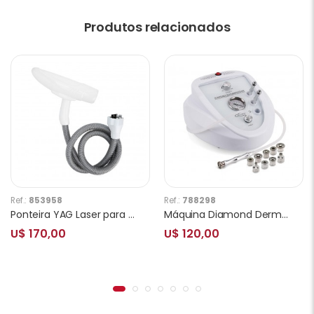
Produtos relacionados
Ref.:
853958
Ref.:
788298
Ponteira YAG Laser para Remoção de Tatuagem e Micropigmentação
Máquina Diamond Dermabrasion com 9 Pontas
U$ 170,00
U$ 120,00