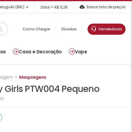
rtuguês (BRL)
Baixar lista de preços
Dólar = R$ 5,28
Como Chegar
Dúvidas
Vendedores
ios
Casa e Decoração
Vape
uiagem
Maquiagens
y Girls PTW004 Pequeno
AS