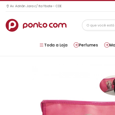
Av. Adrián Jara c/ Ita Ybate – CDE
Toda a Loja
Perfumes
Ma