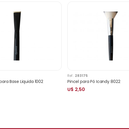
Ref.:
283175
para Base Liquida 1002
Pincel para Pó Icandy 8022
U$ 2,50