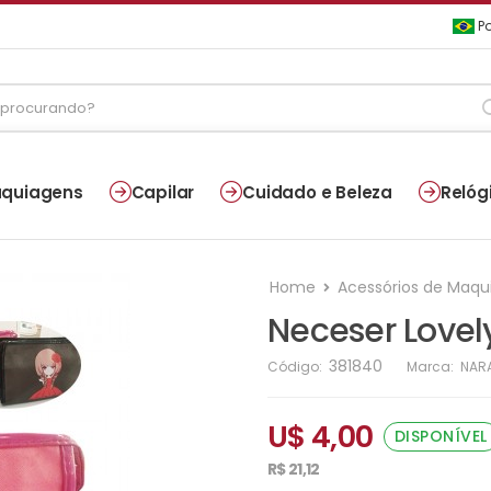
Po
quiagens
Capilar
Cuidado e Beleza
Relóg
Home
Acessórios de Maq
Neceser Lovel
381840
Código:
Marca:
NAR
U$ 4,00
DISPONÍVEL
R$ 21,12