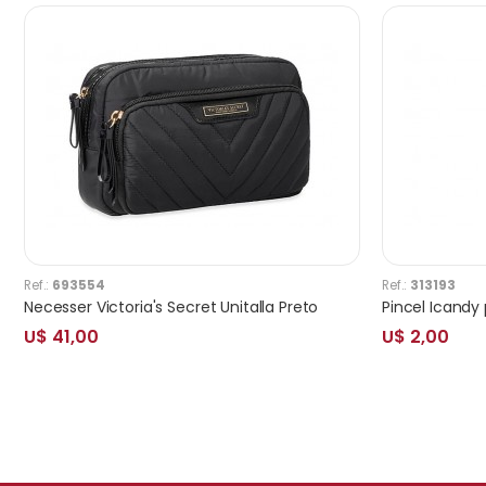
Ref.:
693554
Ref.:
313193
Necesser Victoria's Secret Unitalla Preto
Pincel Icandy 
U$ 41,00
U$ 2,00