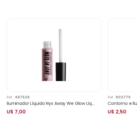
Ref.:
487528
Ref.:
803779
Iluminador Líquido Nyx Away We Glow Liquid Highlighter State Of Flux AWG02
U$ 7,00
U$ 2,50