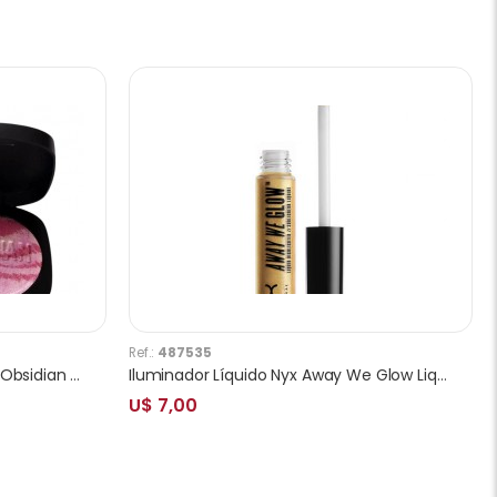
Ref.:
487535
Blush Multifuncional Ruby Rose Obsidian Carved In Marble HB-1002-2
Iluminador Líquido Nyx Away We Glow Liquid Highlighter Golden Hour AWG03
U$ 7,00