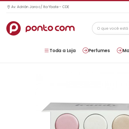
Av. Adrián Jara c/ Ita Ybate – CDE
Toda a Loja
Perfumes
Ma