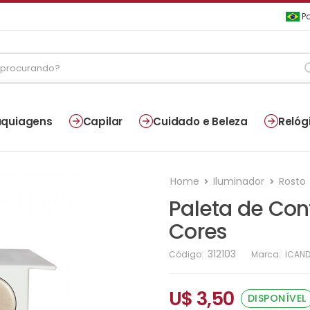
Po
quiagens
Capilar
Cuidado e Beleza
Relóg
Home
Iluminador
Rosto
Paleta de Con
Cores
312103
Código:
Marca:
ICAN
U$ 3,50
DISPONÍVEL