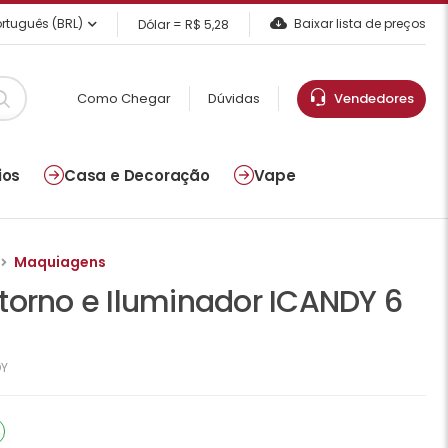
rtuguês (BRL)
Baixar lista de preços
Dólar = R$ 5,28
Como Chegar
Dúvidas
Vendedores
ios
Casa e Decoração
Vape
Maquiagens
torno e Iluminador ICANDY 6
DY