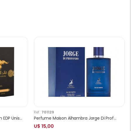
Ref.:
701129
Perfume Lattafa Qaed Al Fursan EDP Unissex 90ml
Perfume Maison Alhambra Jorge Di Profondo EDP Masculino 100ml
U$ 15,00