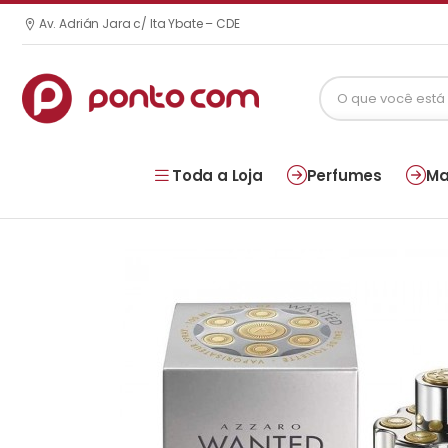
Av. Adrián Jara c/ Ita Ybate – CDE
Toda a Loja
Perfumes
Ma