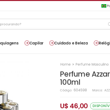
Po
quiagens
Capilar
Cuidado e Beleza
Relóg
Home
Perfume Masculino
Perfume Azza
100ml
604598
Código:
Marca:
AZ
U$ 46,00
DISPONÍV