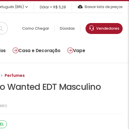
rtuguês (BRL)
Baixar lista de preços
Dólar = R$ 5,28
Como Chegar
Dúvidas
Vendedores
ios
Casa e Decoração
Vape
Perfumes
ro Wanted EDT Masculino
ZARO
EL