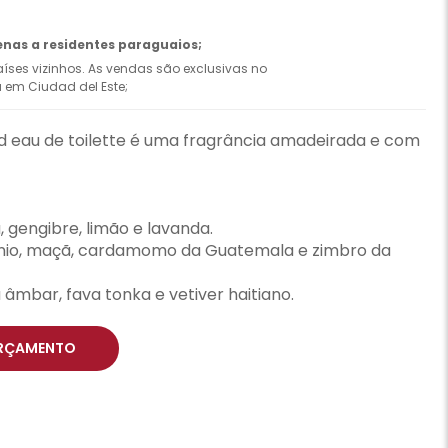
enas a residentes paraguaios;
íses vizinhos. As vendas são exclusivas no
ca em Ciudad del Este;
 eau de toilette é uma fragrância amadeirada e com
 gengibre, limão e lavanda.
ânio, maçã, cardamomo da Guatemala e zimbro da
 âmbar, fava tonka e vetiver haitiano.
RÇAMENTO