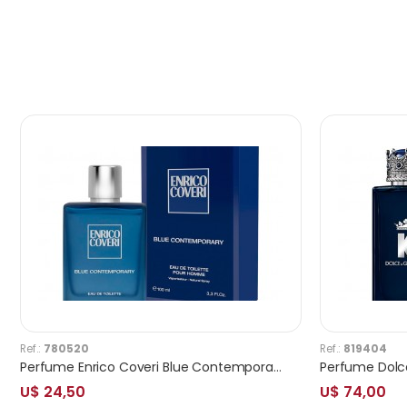
Ref.:
780520
Ref.:
819404
Perfume Enrico Coveri Blue Contemporary EDT Masculino 100ml
U$ 24,50
U$ 74,00