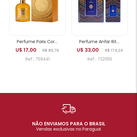
Perfume Paris Corner Emir Mango Punch EDP Unissex 100ml
Perfume Anfar Rituals of Anfar Chef-D'oeuvre Extrait de Parfum Unissex 80ml
U$ 17,00
U$ 33,00
R$ 89,76
R$ 174,24
Ref.: 759441
Ref.: 732055
NÃO ENVIAMOS PARA O BRASIL
Vendas exclusivas no Paraguai