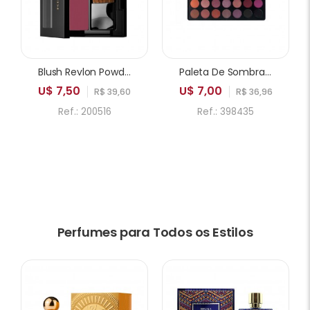
Blush Revlon Powder 005 Playfull
Paleta De Sombras ICANDY Sweetie Cake 35A 35 Cores
U$ 7,50
U$ 7,00
R$ 39,60
R$ 36,96
Ref.: 200516
Ref.: 398435
Perfumes para Todos os Estilos