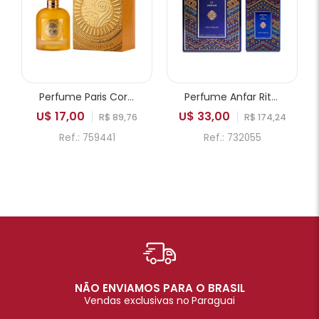
Perfume Paris Corner Emir Mango Punch EDP Unissex 100ml
Perfume Anfar Rituals of Anfar Chef-D'oeuvre Extrait de Parfum Unissex 80ml
U$ 17,00
U$ 33,00
R$ 89,76
R$ 174,24
Ref.: 759441
Ref.: 732055
NÃO ENVIAMOS PARA O BRASIL
Vendas exclusivas no Paraguai