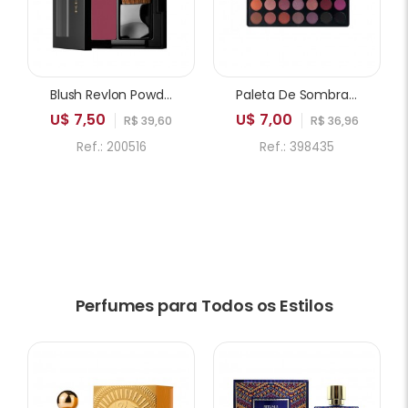
Blush Revlon Powder 005 Playfull
Paleta De Sombras ICANDY Sweetie Cake 35A 35 Cores
U$ 7,50
U$ 7,00
R$ 39,60
R$ 36,96
Ref.: 200516
Ref.: 398435
Perfumes para Todos os Estilos