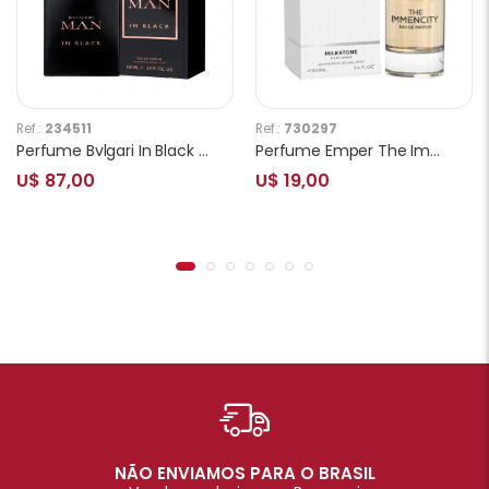
Ref.:
234511
Ref.:
730297
Perfume Bvlgari In Black EDP Masculino 100ml
Perfume Emper The Immencity EDP Masculino 100ml
U$ 87,00
U$ 19,00
NÃO ENVIAMOS PARA O BRASIL