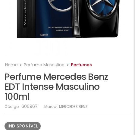
Home
Perfume Masculino
Perfumes
Perfume Mercedes Benz
EDT Intense Masculino
100ml
606967
Código:
Marca:
MERCEDES BENZ
INDISPONÍVEL