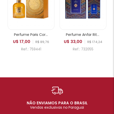
Perfume Paris Corner Emir Mango Punch EDP Unissex 100ml
Perfume Anfar Rituals of Anfar Chef-D'oeuvre Extrait de Parfum Unissex 80ml
U$ 17,00
U$ 33,00
R$ 89,76
R$ 174,24
Ref.: 759441
Ref.: 732055
NÃO ENVIAMOS PARA O BRASIL
Vendas exclusivas no Paraguai