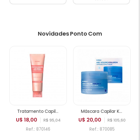
Novidades Ponto Com
Tratamento Capilar Leave-in KUNDAL Protein Bonding No Wash Leather Iris 130ml
Máscara Capilar KUNDAL Airy Volume Hyaluron Capsule Scalp Mask Blossom Breeze 180g
U$ 18,00
U$ 20,00
R$ 95,04
R$ 105,60
Ref.: 870146
Ref.: 870085