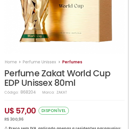
Home
Perfume Unissex
Perfumes
Perfume Zakat World Cup
EDP Unissex 80ml
868204
Código:
Marca:
ZAKAT
U$ 57,00
DISPONÍVEL
R$ 300,96
Preço sem IVA, aplicado apenas a residentes paraguaios;