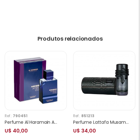
Produtos relacionados
Ref.:
790451
Ref.:
851213
Perfume Al Haramain Amber Oud Dubai Night Extrait De Parfum Unissex 75ml
Perfume Lattafa Musaman Black Intense EDP Unissex 100ml
U$ 40,00
U$ 34,00