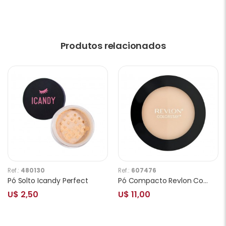
Produtos relacionados
Ref.:
480130
Ref.:
607476
Pó Solto Icandy Perfect
Pó Compacto Revlon ColorStay 16hs 820 Light
U$ 2,50
U$ 11,00