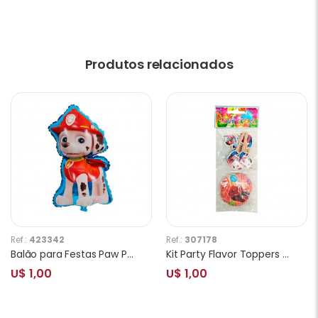
Produtos relacionados
Ref.:
423342
Ref.:
307178
Balão para Festas Paw Patrol Marshall
Kit Party Flavor Toppers e Forminhas para Cupcake Spiderman 24pcs
U$ 1,00
U$ 1,00