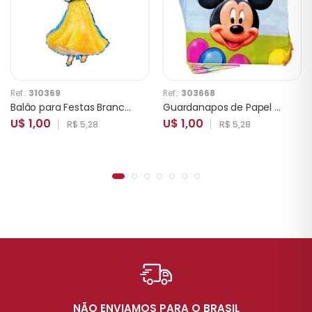
Ref.:
310369
Ref.:
303668
Balâo para Festas Branca de Neve YSBLY59
Guardanapos de Papel Mickey 10 Unidades
U$ 1,00
U$ 1,00
R$ 5,28
R$ 5,28
NÃO ENVIAMOS PARA O BRASIL