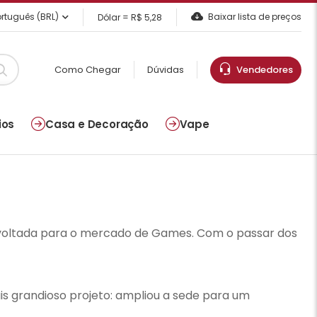
rtuguês (BRL)
Baixar lista de preços
Dólar = R$ 5,28
Como Chegar
Dúvidas
Vendedores
ios
Casa e Decoração
Vape
i, voltada para o mercado de Games. Com o passar dos
is grandioso projeto: ampliou a sede para um